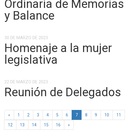
Ordinaria de Memorias
y Balance
30 DE MARZO DE 2023
Homenaje a la mujer
legislativa
22 DE MARZO DE 2023
Reunión de Delegados
Previous
«
1
2
3
4
5
6
7
8
9
10
11
Next
12
13
14
15
16
»